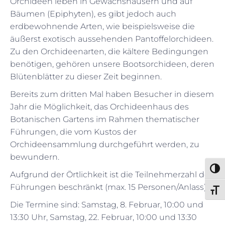
Orchideen leben in Gewächshäusern und auf
Bäumen (Epiphyten), es gibt jedoch auch
erdbewohnende Arten, wie beispielsweise die
äußerst exotisch aussehenden Pantoffelorchideen.
Zu den Orchideenarten, die kältere Bedingungen
benötigen, gehören unsere Bootsorchideen, deren
Blütenblätter zu dieser Zeit beginnen.
Bereits zum dritten Mal haben Besucher in diesem
Jahr die Möglichkeit, das Orchideenhaus des
Botanischen Gartens im Rahmen thematischer
Führungen, die vom Kustos der
Orchideensammlung durchgeführt werden, zu
bewundern.
Umsch
Aufgrund der Örtlichkeit ist die Teilnehmerzahl der
Führungen beschränkt (max. 15 Personen/Anlass).
Schri
Die Termine sind: Samstag, 8. Februar, 10:00 und
13:30 Uhr, Samstag, 22. Februar, 10:00 und 13:30