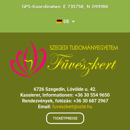
GPS-Koordinaten: E 735758; N 099186
DE
6726 Szegedin, Lövölde u. 42.
Kassierer, Informationen: +36 30 554 9650
Rendezvények, fotózás: +36 30 687 2967
Email:
fuveszkert@szte.hu
TICKETPREISE