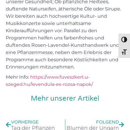
unserer Gesundheit; Ob pflanzliche Heiltees,
duftende Naturseifen, ätherische Öle oder Sirupe.
Wir bereiten auch hochwertige Kultur- und
Musikkonzerte sowie unterhaltsame
Kinderaufführungen vor. Parallel zu den
Programmen helfen uns farbenfrohes und
Umsch
duftendes Rosen-Lavendel-Kunsthandwerk und
eine Pflanzenmesse, neben dem Erlebnis der
Schri
Programme auch besondere Köstlichkeiten und
Erinnerungen mitzunehmen.
Mehr Info:
https://www.fuveszkert.u-
szeged.hu/levendula-es-rozsa-napok/
Mehr unserer Artikel
VORHERIGE
FOLGEND
Tag der Pflanzen
Blumen der Ungarn