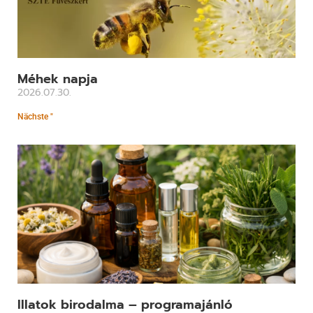
Méhek napja
2026.07.30.
Nächste "
Illatok birodalma – programajánló