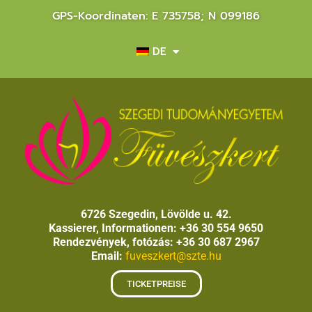
GPS-Koordinaten: E 735758; N 099186
DE
6726 Szegedin, Lövölde u. 42.
Kassierer, Informationen: +36 30 554 9650
Rendezvények, fotózás: +36 30 687 2967
Email:
fuveszkert@szte.hu
TICKETPREISE