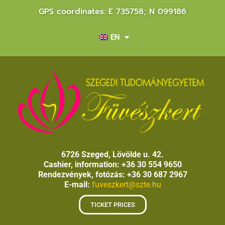
GPS coordinates: E 735758; N 099186
EN
6726 Szeged, Lövölde u. 42.
Cashier, information: +36 30 554 9650
Rendezvények, fotózás: +36 30 687 2967
E-mail:
fuveszkert@szte.hu
TICKET PRICES