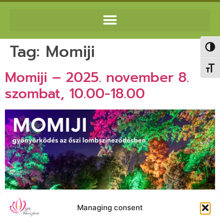
Tag:
Momiji
Toggl
Toggl
Momiji – 2025. november 8.
szombat, 10.00-18.00
Managing consent