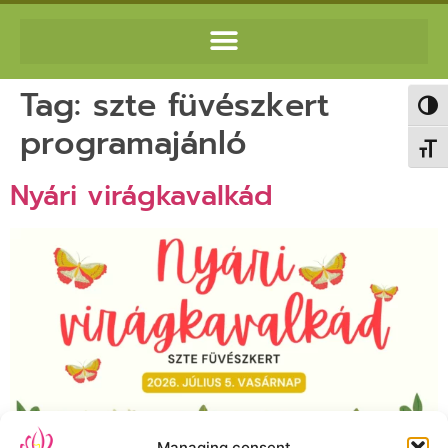
Tag:
szte füvészkert
Toggl
programajánló
Toggl
Nyári virágkavalkád
Managing consent