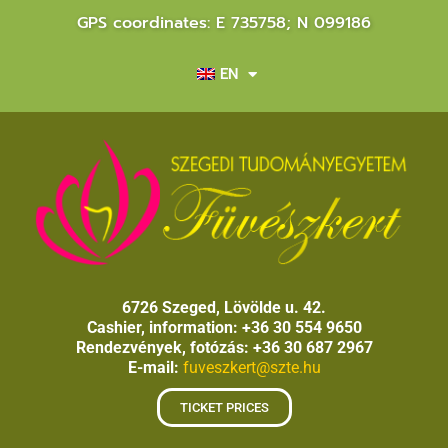
GPS coordinates: E 735758; N 099186
EN
6726 Szeged, Lövölde u. 42.
Cashier, information: +36 30 554 9650
Rendezvények, fotózás: +36 30 687 2967
E-mail:
fuveszkert@szte.hu
TICKET PRICES