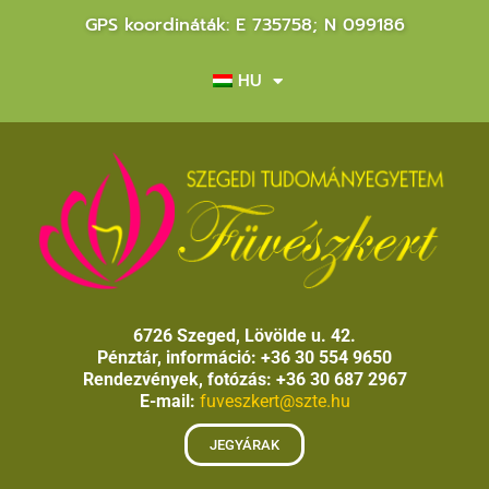
GPS koordináták: E 735758; N 099186
HU
6726 Szeged, Lövölde u. 42.
Pénztár, információ: +36 30 554 9650
Rendezvények, fotózás: +36 30 687 2967
E-mail:
fuveszkert@szte.hu
JEGYÁRAK