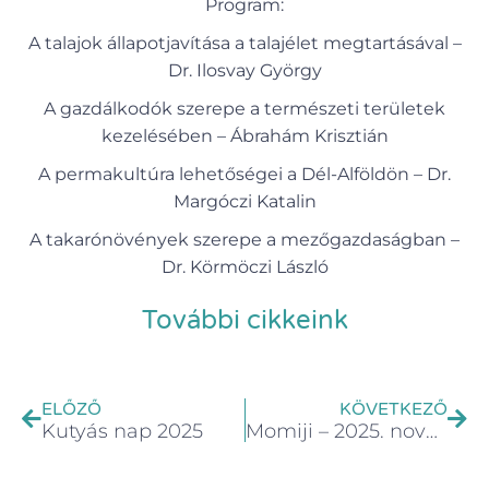
Program:
A talajok állapotjavítása a talajélet megtartásával –
Dr. Ilosvay György
A gazdálkodók szerepe a természeti területek
kezelésében – Ábrahám Krisztián
A permakultúra lehetőségei a Dél-Alföldön – Dr.
Margóczi Katalin
A takarónövények szerepe a mezőgazdaságban –
Dr. Körmöczi László
További cikkeink
ELŐZŐ
KÖVETKEZŐ
Kutyás nap 2025
Momiji – 2025. november 8. szombat, 10.00-18.00