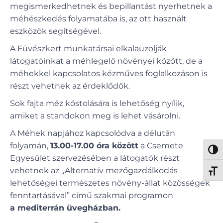
megismerkedhetnek és bepillantást nyerhetnek a
méhészkedés folyamatába is, az ott használt
eszközök segítségével.
A Füvészkert munkatársai elkalauzolják
látogatóinkat a méhlegelő növényei között, de a
méhekkel kapcsolatos kézműves foglalkozáson is
részt vehetnek az érdeklődők.
Sok fajta méz kóstolására is lehetőség nyílik,
amiket a standokon meg is lehet vásárolni.
A Méhek napjához kapcsolódva a délután
folyamán,
13.00-17.00 óra között
a Csemete
Nagy 
Egyesület szervezésében a látogatók részt
vehetnek az „Alternatív mezőgazdálkodás
Betűm
lehetőségei természetes növény-állat közösségek
fenntartásával” című szakmai programon
a mediterrán üvegházban.