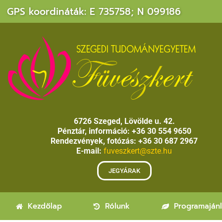
GPS koordináták: E 735758; N 099186
6726 Szeged, Lövölde u. 42.
Pénztár, információ: +36 30 554 9650
Rendezvények, fotózás: +36 30 687 2967
E-mail:
fuveszkert@szte.hu
JEGYÁRAK
Kezdőlap
Rólunk
Programaján