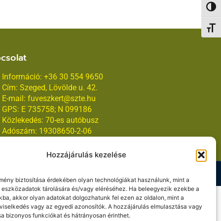
Nagy 
Betűm
csolat
Információ: +36 30 554 9650
Cím: Szeged, Lövölde u. 42.
E-mail: fuveszkert@szte.hu
GPS: E 735758; N 099186
Közlekedés: 70-es autóbusz
Adószám: 19308650-2-06
Hozzájárulás kezelése
MySweethome
lmény biztosítása érdekében olyan technológiákat használunk, mint a
 eszközadatok tárolására és/vagy eléréséhez. Ha beleegyezik ezekbe a
kba, akkor olyan adatokat dolgozhatunk fel ezen az oldalon, mint a
viselkedés vagy az egyedi azonosítók. A hozzájárulás elmulasztása vagy
a bizonyos funkciókat és hátrányosan érinthet.