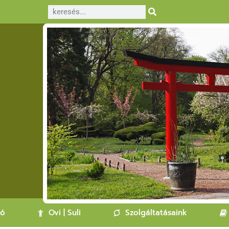
ló
Ovi | Suli
Szolgáltatásaink