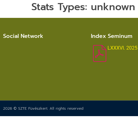
Stats Types:
unknown
Social Network
Index Seminum
LXXXVI. 2025
2026 © SZTE Füvészkert. All rights reserved