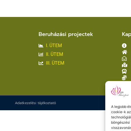
Beruházási projectek
Kap
I. ÜTEM
II. ÜTEM
III. ÜTEM
Adatkezelési tájékoztató
A legjobb é
cookie-k az
technológiá
böngészési 
visszavonás