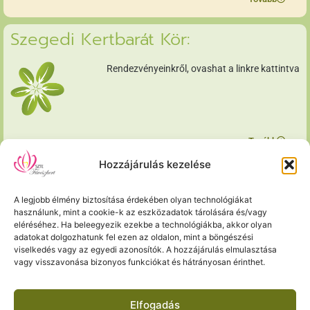
Szegedi Kertbarát Kör:
Rendezvényeinkről, ovashat a linkre kattintva
Tovább
Hozzájárulás kezelése
Régebbi cikkeink:
A legjobb élmény biztosítása érdekében olyan technológiákat
Nem töröltük régebbi cikkeinket sem, nézzen szét
használunk, mint a cookie-k az eszközadatok tárolására és/vagy
archívumunkban.
eléréséhez. Ha beleegyezik ezekbe a technológiákba, akkor olyan
adatokat dolgozhatunk fel ezen az oldalon, mint a böngészési
viselkedés vagy az egyedi azonosítók. A hozzájárulás elmulasztása
vagy visszavonása bizonyos funkciókat és hátrányosan érinthet.
Tovább
Elfogadás