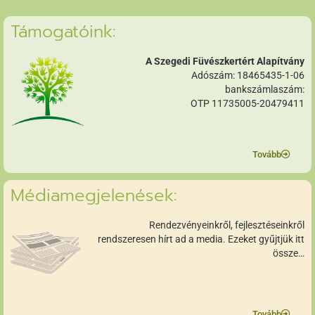
Támogatóink:
A Szegedi Füvészkertért Alapítvány
Adószám: 18465435-1-06
bankszámlaszám:
OTP 11735005-20479411
Tovább
Médiamegjelenések:
Rendezvényeinkről, fejlesztéseinkről
rendszeresen hírt ad a media. Ezeket gyűjtjük itt
össze…
Tovább