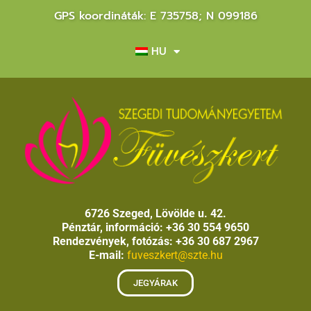
GPS koordináták: E 735758; N 099186
HU
6726 Szeged, Lövölde u. 42.
Pénztár, információ: +36 30 554 9650
Rendezvények, fotózás: +36 30 687 2967
E-mail:
fuveszkert@szte.hu
JEGYÁRAK