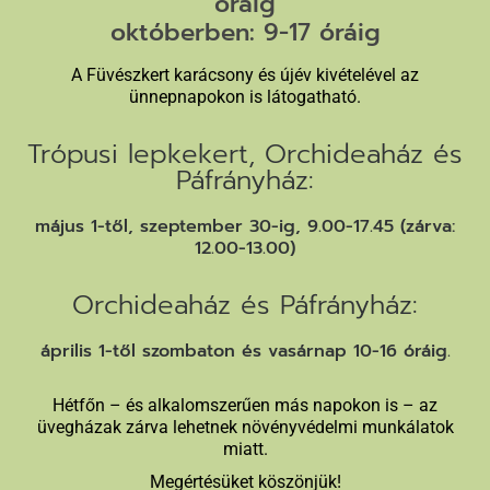
óráig
októberben: 9-17 óráig
A Füvészkert karácsony és újév kivételével az
ünnepnapokon is látogatható.
Trópusi lepkekert, Orchideaház és
Páfrányház:
május 1-től, szeptember 30-ig, 9.00-17.45 (zárva:
12.00-13.00)
Orchideaház és Páfrányház:
április 1-től szombaton és vasárnap 10-16 óráig.
Hétfőn – és alkalomszerűen más napokon is – az
üvegházak zárva lehetnek növényvédelmi munkálatok
miatt.
Megértésüket köszönjük!