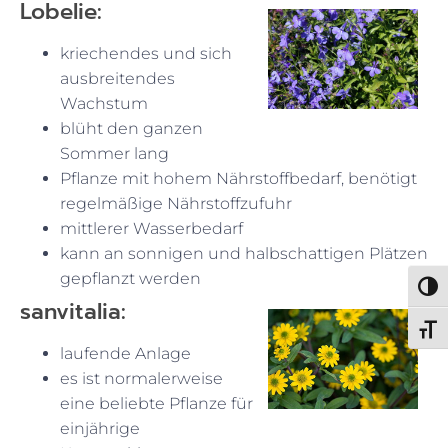
Lobelie:
kriechendes und sich
ausbreitendes
Wachstum
blüht den ganzen
Sommer lang
Pflanze mit hohem Nährstoffbedarf, benötigt
regelmäßige Nährstoffzufuhr
mittlerer Wasserbedarf
kann an sonnigen und halbschattigen Plätzen
gepflanzt werden
Umsch
sanvitalia:
Schri
laufende Anlage
es ist normalerweise
eine beliebte Pflanze für
einjährige