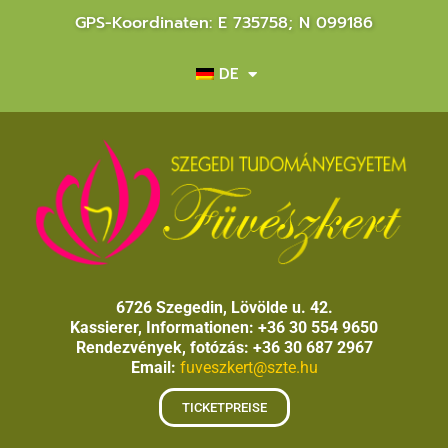
GPS-Koordinaten: E 735758; N 099186
DE
6726 Szegedin, Lövölde u. 42.
Kassierer, Informationen: +36 30 554 9650
Rendezvények, fotózás: +36 30 687 2967
Email:
fuveszkert@szte.hu
TICKETPREISE