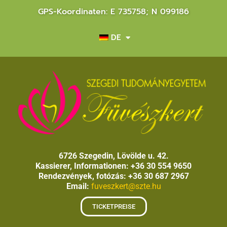
GPS-Koordinaten: E 735758; N 099186
DE
6726 Szegedin, Lövölde u. 42.
Kassierer, Informationen: +36 30 554 9650
Rendezvények, fotózás: +36 30 687 2967
Email:
fuveszkert@szte.hu
TICKETPREISE