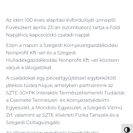
Az idén 100 éves alapítási évfordulóját ünneplő
Füvészkert április 23-án (szombaton) tartja a Föld
Napjához kapcsolódó családi napját.
Ezen a napon a Szegedi Környezetgazdálkodási
Nonprofit Kft.-vel és a Szegedi
Hulladékgazdálkodási Nonprofit Kft.-vel közösen
várjuk a látogatókat.
A családokat egy pecsétgyűjtéssel egybekötött
játékos túrára hívjuk, amelyben partnereink az
SZTE-JGYPK Interaktív Természetismereti Tudástár,
a Csemete Természet- és Környezetvédelmi
Egyesület, a Mondolo Egyesület, a Szegedi Vízmű
Zrt. valamint az SZTE Kísérleti Fizika Tanszék és a
Szegedi Csillagvizsgáló.
Nagy 
Az állomásokon mindenki kipróbálhatja