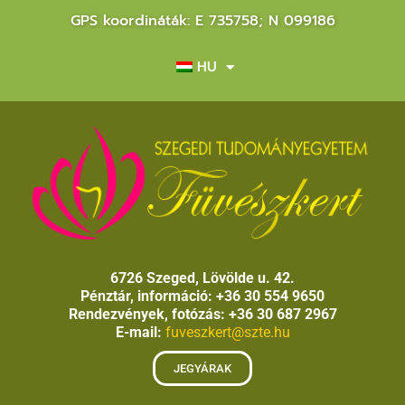
GPS koordináták: E 735758; N 099186
HU
6726 Szeged, Lövölde u. 42.
Pénztár, információ: +36 30 554 9650
Rendezvények, fotózás: +36 30 687 2967
E-mail:
fuveszkert@szte.hu
JEGYÁRAK