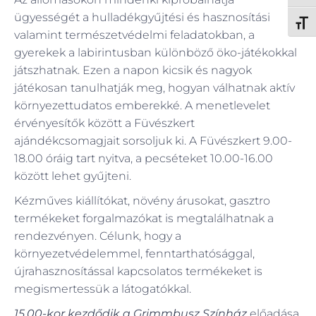
ügyességét a hulladékgyűjtési és hasznosítási
Betűm
valamint természetvédelmi feladatokban, a
gyerekek a labirintusban különböző öko-játékokkal
játszhatnak. Ezen a napon kicsik és nagyok
játékosan tanulhatják meg, hogyan válhatnak aktív
környezettudatos emberekké. A menetlevelet
érvényesítők között a Füvészkert
ajándékcsomagjait sorsoljuk ki. A Füvészkert 9.00-
18.00 óráig tart nyitva, a pecséteket 10.00-16.00
között lehet gyűjteni.
Kézműves kiállítókat, növény árusokat, gasztro
termékeket forgalmazókat is megtalálhatnak a
rendezvényen. Célunk, hogy a
környezetvédelemmel, fenntarthatósággal,
újrahasznosítással kapcsolatos termékeket is
megismertessük a látogatókkal.
15.00-kor kezdődik a Grimmbusz Színház
előadása,