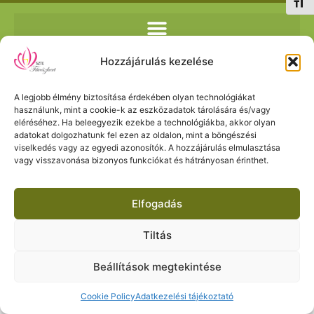
Betűm
Hozzájárulás kezelése
Stats Types:
iPad
A legjobb élmény biztosítása érdekében olyan technológiákat
használunk, mint a cookie-k az eszközadatok tárolására és/vagy
eléréséhez. Ha beleegyezik ezekbe a technológiákba, akkor olyan
2026 © SZTE Füvészkert. All rights reserved
adatokat dolgozhatunk fel ezen az oldalon, mint a böngészési
Adatkezelési tájékoztató
viselkedés vagy az egyedi azonosítók. A hozzájárulás elmulasztása
vagy visszavonása bizonyos funkciókat és hátrányosan érinthet.
MySweethome
Elfogadás
Tiltás
Beállítások megtekintése
Cookie Policy
Adatkezelési tájékoztató