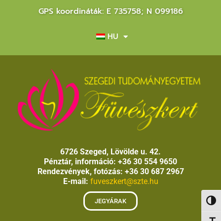
GPS koordináták: E 735758; N 099186
HU
6726 Szeged, Lövölde u. 42.
Pénztár, információ: +36 30 554 9650
Rendezvények, fotózás: +36 30 687 2967
E-mail:
fuveszkert@szte.hu
JEGYÁRAK
Nagy 