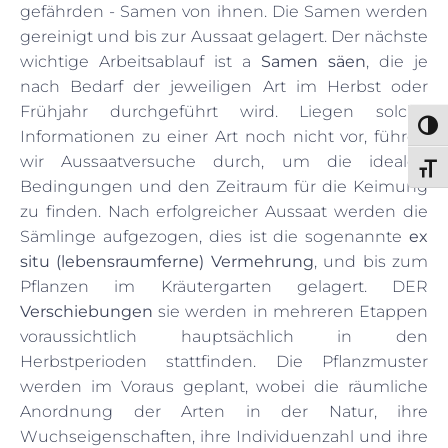
gefährden - Samen von ihnen. Die Samen werden
gereinigt und bis zur Aussaat gelagert. Der nächste
wichtige Arbeitsablauf ist a
Samen säen
, die je
nach Bedarf der jeweiligen Art im Herbst oder
Frühjahr durchgeführt wird. Liegen solche
Umsch
Informationen zu einer Art noch nicht vor, führen
wir Aussaatversuche durch, um die idealen
Schri
Bedingungen und den Zeitraum für die Keimung
zu finden. Nach erfolgreicher Aussaat werden die
Sämlinge aufgezogen, dies ist die sogenannte
ex
situ (lebensraumferne) Vermehrung
, und bis zum
Pflanzen im Kräutergarten gelagert. DER
Verschiebungen
sie werden in mehreren Etappen
voraussichtlich hauptsächlich in den
Herbstperioden stattfinden. Die Pflanzmuster
werden im Voraus geplant, wobei die räumliche
Anordnung der Arten in der Natur, ihre
Wuchseigenschaften, ihre Individuenzahl und ihre