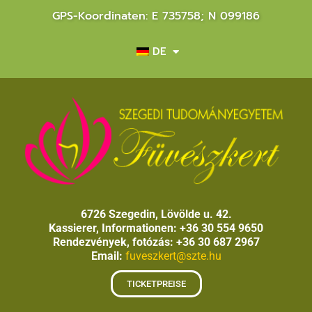
GPS-Koordinaten: E 735758; N 099186
DE
6726 Szegedin, Lövölde u. 42.
Kassierer, Informationen: +36 30 554 9650
Rendezvények, fotózás: +36 30 687 2967
Email:
fuveszkert@szte.hu
TICKETPREISE