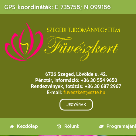
GPS koordináták: E 735758; N 099186
6726 Szeged, Lövölde u. 42.
Pénztár, információ: +36 30 554 9650
Rendezvények, fotózás: +36 30 687 2967
E-mail:
fuveszkert@szte.hu
JEGYÁRAK
Kezdőlap
Rólunk
Programaján