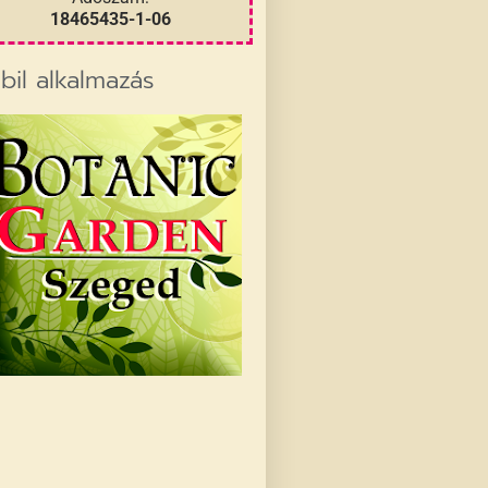
18465435-1-06
bil alkalmazás