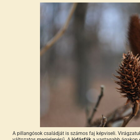
A pillangósok családját is számos faj képviseli. Virágza
változatos megjelenésű. A
júdásfák
a vastagabb ágakon és