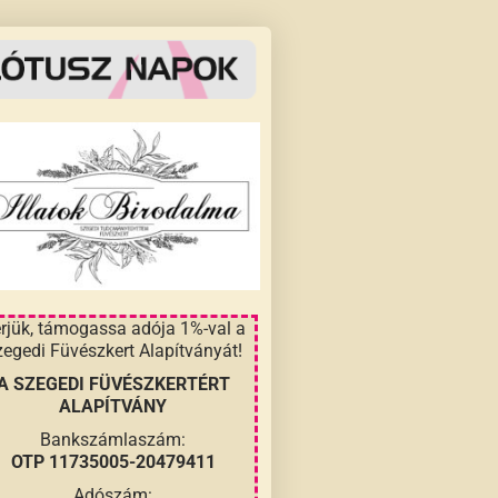
rjük, támogassa adója 1%-val a
egedi Füvészkert Alapítványát!
A SZEGEDI FÜVÉSZKERTÉRT
ALAPÍTVÁNY
Bankszámlaszám:
OTP 11735005-20479411
Adószám: