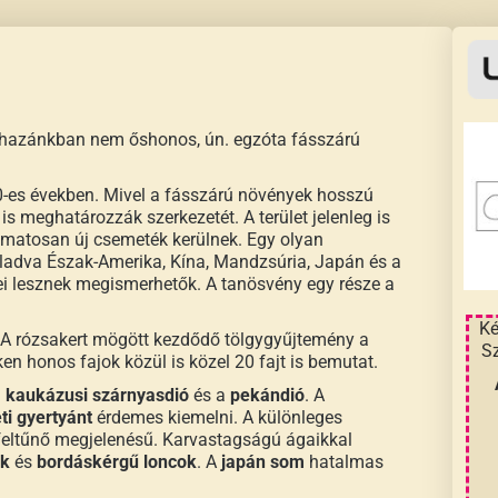
a hazánkban nem őshonos, ún. egzóta fásszárú
50-es években. Mivel a fásszárú növények hosszú
is meghatározzák szerkezetét. A terület jelenleg is
lyamatosan új csemeték kerülnek. Egy olyan
aladva Észak-Amerika, Kína, Mandzsúria, Japán és a
ei lesznek megismerhetők. A tanösvény egy része a
Ké
t. A rózsakert mögött kezdődő tölgygyűjtemény a
Sz
en honos fajok közül is közel 20 fajt is bemutat.
a
kaukázusi szárnyasdió
és a
pekándió
. A
ti gyertyánt
érdemes kiemelni. A különleges
feltűnő megjelenésű. Karvastagságú ágaikkal
ok
és
bordáskérgű loncok
. A
japán som
hatalmas