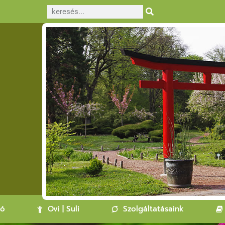
ló
Ovi | Suli
Szolgáltatásaink