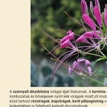
A
szárnyalt díszdohány
virágai éjjel illatoznak. A
torrénia
lombozatuk és bőségesen nyíló kék virágaik miatt jól mu
közé tartozó
rézvirágok
,
kúpvirágok
,
kerti pillangóvirág
v
kiskertekben is fellelhető kedvelt dísznövények.