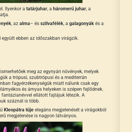
l. Ilyenkor a
tatárjuhar
, a
háromerű juhar
, a
atja.
enyék
, az
alma
– és
szilvafélék
, a
galagonyák
és a
l
együtt ebben az időszakban virágzik.
 ismerhetőek meg az egynyári növények, melyek
gük a trópusi, szubtrópusi és a mediterrán
zonban fagyérzékenységük miatt nálunk csak egy
lárnyékos és árnyas helyeken is szépen fejlődnek.
ntázianévvel ellátott fajtájuk létezik. A
muk száznál is több.
tű
Kleopátra tűje
elegáns megjelenését a virágokból
erű megjelenése is nagyon látványos.