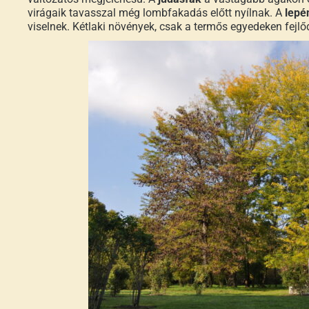
virágaik tavasszal még lombfakadás előtt nyílnak. A
lepé
viselnek. Kétlaki növények, csak a termős egyedeken fej