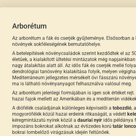
Arborétum
Az arborétum a fák és cserjék gyűjteménye. Elsősorban 
növények sokféleségének bemutatóhelye.
A betelepítések növénycsaládok szerint kezdődtek el az 
életűek, a kialakított ültetési mintázatok még napjainkban 
nagy átalakítás alatt áll. Az idős fák és cserjék mellé fo
dendrológiai tanösvény kialakítása folyik, melyen végigh
Mediterráneum jellegzetes mérsékelt övi fásszárú növény
ma is látható növényanyagot felhasználva valósul meg.
Az arborétum jelenlegi formájában is igen sok értéket rej
hazai fajok mellett az Amerikában és a mediterrán vidékek
A diófélék családjának különleges képviselői a
tobozdió
, 
mogyorófélék közül hazai erdeink ritkaságát, a védett
kele
kéregmintázatú nyírek közül a
dauriai nyír
idős példánya 
impozáns bokrokat alkotnak az évtizedes korú
tatár lonc
bokrai lombelőző virágzásuk idején feltűnőek.