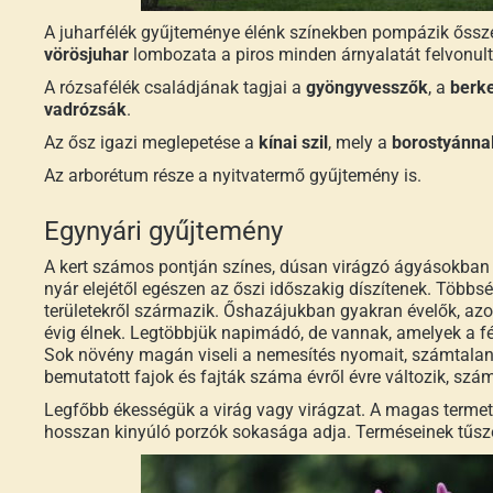
A juharfélék gyűjteménye élénk színekben pompázik őssze
vörösjuhar
lombozata a piros minden árnyalatát felvonult
A rózsafélék családjának tagjai a
gyöngyvesszők
, a
berk
vadrózsák
.
Az ősz igazi meglepetése a
kínai szil
, mely a
borostyánna
Az arborétum része a nyitvatermő gyűjtemény is.
Egynyári gyűjtemény
A kert számos pontján színes, dúsan virágzó ágyásokban
nyár elejétől egészen az őszi időszakig díszítenek. Többsé
területekről származik. Őshazájukban gyakran évelők, a
évig élnek. Legtöbbjük napimádó, de vannak, amelyek a fé
Sok növény magán viseli a nemesítés nyomait, számtalan fa
bemutatott fajok és fajták száma évről évre változik, szá
Legfőbb ékességük a virág vagy virágzat. A magas terme
hosszan kinyúló porzók sokasága adja. Terméseinek tűsz