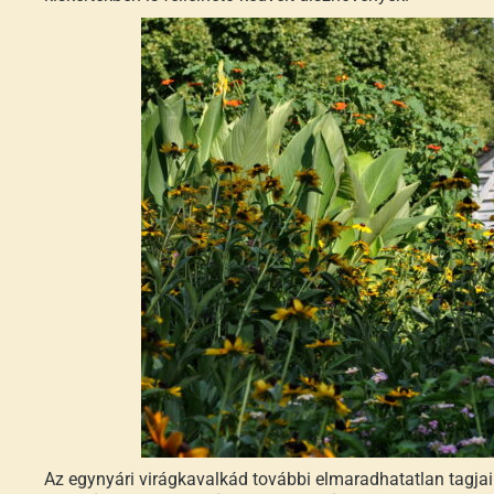
Az egynyári virágkavalkád további elmaradhatatlan tagjai