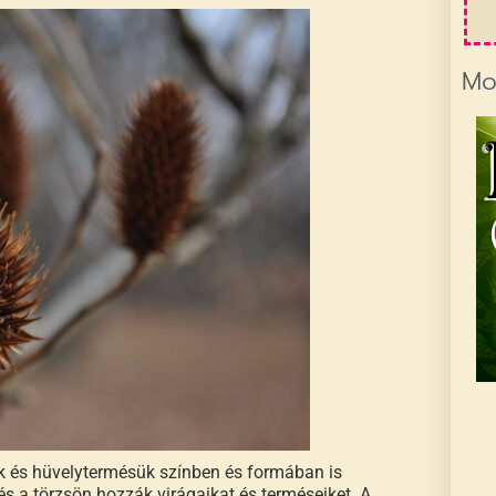
Mo
tuk és hüvelytermésük színben és formában is
 a törzsön hozzák virágaikat és terméseiket. A