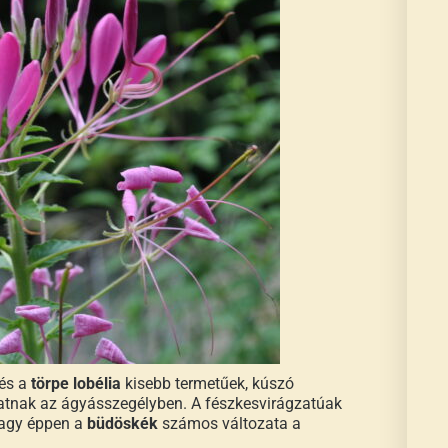
és a
törpe lobélia
kisebb termetűek, kúszó
tatnak az ágyásszegélyben. A fészkesvirágzatúak
agy éppen a
büdöskék
számos változata a