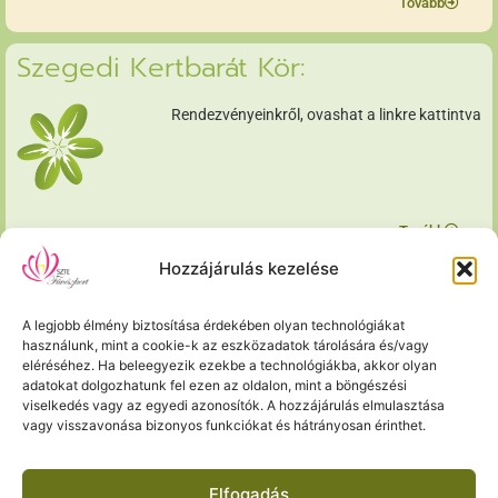
Tovább
Szegedi Kertbarát Kör:
Rendezvényeinkről, ovashat a linkre kattintva
Tovább
Hozzájárulás kezelése
Régebbi cikkeink:
A legjobb élmény biztosítása érdekében olyan technológiákat
Nem töröltük régebbi cikkeinket sem, nézzen szét
használunk, mint a cookie-k az eszközadatok tárolására és/vagy
archívumunkban.
eléréséhez. Ha beleegyezik ezekbe a technológiákba, akkor olyan
adatokat dolgozhatunk fel ezen az oldalon, mint a böngészési
viselkedés vagy az egyedi azonosítók. A hozzájárulás elmulasztása
vagy visszavonása bizonyos funkciókat és hátrányosan érinthet.
Tovább
Elfogadás