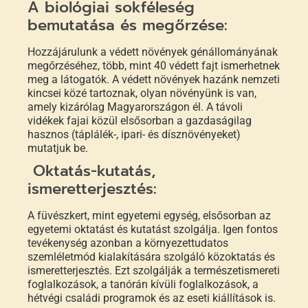
A biológiai sokféleség
bemutatása és megőrzése:
Hozzájárulunk a védett növények génállományának
megőrzéséhez, több, mint 40 védett fajt ismerhetnek
meg a látogatók. A védett növények hazánk nemzeti
kincsei közé tartoznak, olyan növényünk is van,
amely kizárólag Magyarországon él. A távoli
vidékek fajai közül elsősorban a gazdaságilag
hasznos (táplálék-, ipari- és dísznövényeket)
mutatjuk be.
Oktatás-kutatás,
ismeretterjesztés:
A füvészkert, mint egyetemi egység, elsősorban az
egyetemi oktatást és kutatást szolgálja. Igen fontos
tevékenység azonban a környezettudatos
szemléletmód kialakítására szolgáló közoktatás és
ismeretterjesztés. Ezt szolgálják a természetismereti
foglalkozások, a tanórán kívüli foglalkozások, a
hétvégi családi programok és az eseti kiállítások is.