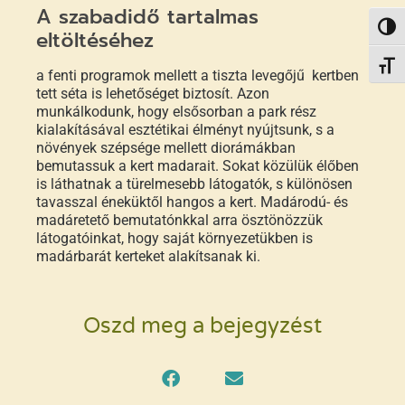
A szabadidő tartalmas
Nagy 
eltöltéséhez
Betűm
a fenti programok mellett a tiszta levegőjű kertben
tett séta is lehetőséget biztosít. Azon
munkálkodunk, hogy elsősorban a park rész
kialakításával esztétikai élményt nyújtsunk, s a
növények szépsége mellett diorámákban
bemutassuk a kert madarait. Sokat közülük élőben
is láthatnak a türelmesebb látogatók, s különösen
tavasszal éneküktől hangos a kert. Madárodú- és
madáretető bemutatónkkal arra ösztönözzük
látogatóinkat, hogy saját környezetükben is
madárbarát kerteket alakítsanak ki.
Oszd meg a bejegyzést