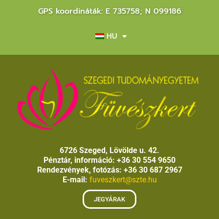
GPS koordináták: E 735758; N 099186
HU
6726 Szeged, Lövölde u. 42.
Pénztár, információ: +36 30 554 9650
Rendezvények, fotózás: +36 30 687 2967
E-mail:
fuveszkert@szte.hu
JEGYÁRAK