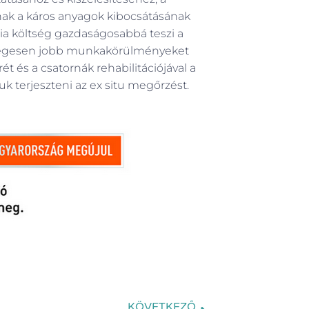
nak a káros anyagok kibocsátásának
ia költség gazdaságosabbá teszi a
lényegesen jobb munkakörülményeket
ét és a csatornák rehabilitációjával a
juk terjeszteni az ex situ megőrzést.
KÖVETKEZŐ