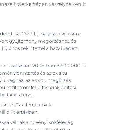
kenése következtében veszélybe került,
ett KEOP 3.1.3. pályázati kiírásra a
szkert gyűjtemény megőrzéshez és
, különös tekintettel a hazai védett
ára a Füvészkert 2008-ban 8 600 000 Ft
eményfenntartás és az ex situ
 üvegház, az ex situ megőrzés
let fitotron-felújításának építési
ilitációs terve.
k be. Ez a fenti tervek
illió Ft értékben.
assá válnak a növényi sokféleség
tásához és kiszélesítéséhez, a