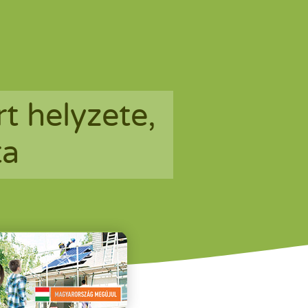
t helyzete,
ta