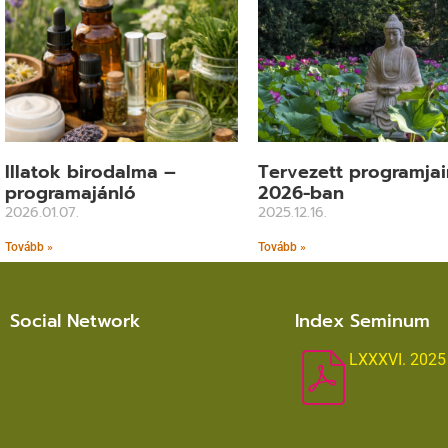
Illatok birodalma –
Tervezett programja
programajánló
2026-ban
2026.01.07.
2025.12.16.
Tovább »
Tovább »
Social Network
Index Seminum
LXXXVI. 2025