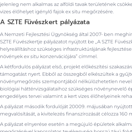
jelenleg nem alkalmas az alföldi tavak területének csök
vizes élőhelyet igénylő fajok ex situ megőrzésére.
A SZTE Füvészkert pályázata
A Nemzeti Fejlesztési Ügynökség által 2007- ben meghirdet
SZTE Füvészkertje pályázatot nyújtott be „A SZTE Füvé
helyreállításhoz szükséges infrastruktúrájának fejlesztése
növények
ex situ
konzervációjára” címmel.
A kétfordulós pályázat első, projekt előkészítési szakasz
támogatást nyert. Ebből az összegből elkészültek a gyűjt
növénymegőrzés szempontjából nélkülözhetetlen nevelő
biológiai háttérvizsgálataihoz szükséges növénynevelő épü
engedélyes tervei valamint a kert vizes élőhelyeinek rehab
A pályázat második fordulóját 20009. májusában nyújtottu
megvalósítását, a kivitelezés finanszírozását célozza 160 m
A pályázat elnyerése esetén a megújuló épületek alkalm
megőrzésével kapcsolatos tevékenység hosszú távú folyta