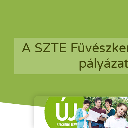
A SZTE Füvészker
pályáza