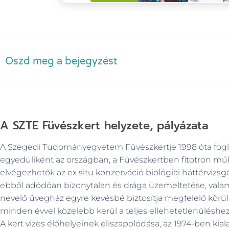
Oszd meg a bejegyzést
A SZTE Füvészkert helyzete, pályázata
A Szegedi Tudományegyetem Füvészkertje 1998 óta foglal
egyedüliként az országban, a Füvészkertben fitotron m
elvégezhetők az ex situ konzerváció biológiai háttérvizsgá
ebből adódóan bizonytalan és drága üzemeltetése, valami
nevelő üvegház egyre kevésbé biztosítja megfelelő körül
minden évvel közelebb kerül a teljes ellehetetlenüléshez
A kert vizes élőhelyeinek eliszapolódása, az 1974-ben kiala