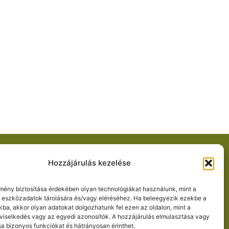
csolat
Hozzájárulás kezelése
Információ: +36 30 554 9650
lmény biztosítása érdekében olyan technológiákat használunk, mint a
Cím: Szeged, Lövölde u. 42.
 eszközadatok tárolására és/vagy eléréséhez. Ha beleegyezik ezekbe a
E-mail: fuveszkert@szte.hu
kba, akkor olyan adatokat dolgozhatunk fel ezen az oldalon, mint a
GPS: E 735758; N 099186
viselkedés vagy az egyedi azonosítók. A hozzájárulás elmulasztása vagy
a bizonyos funkciókat és hátrányosan érinthet.
Közlekedés: 70-es autóbusz