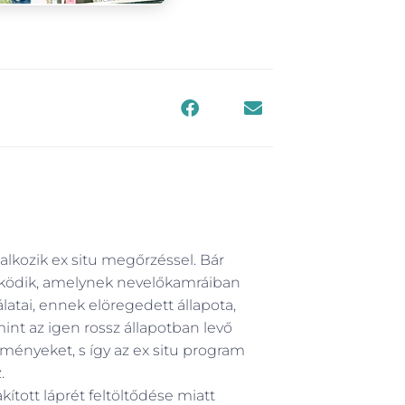
kozik ex situ megőrzéssel. Bár
űködik, amelynek nevelőkamráiban
latai, ennek elöregedett állapota,
nt az igen rossz állapotban levő
ményeket, s így az ex situ program
.
kított láprét feltöltődése miatt