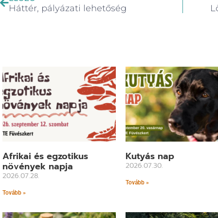
Háttér, pályázati lehetőség
L
Afrikai és egzotikus
Kutyás nap
növények napja
2026.07.30.
2026.07.28.
Tovább »
Tovább »