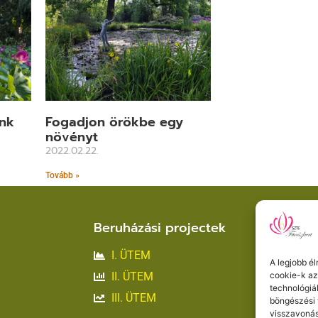
ink
Fogadjon örökbe egy
növényt
2022.02.22.
Tovább »
Beruházási projectek
Kap
I. ÜTEM
A legjobb é
II. ÜTEM
cookie-k az
technológiá
III. ÜTEM
böngészési 
visszavonás