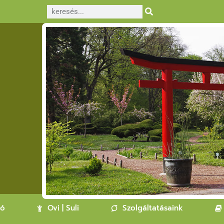
ló
Ovi | Suli
Szolgáltatásaink