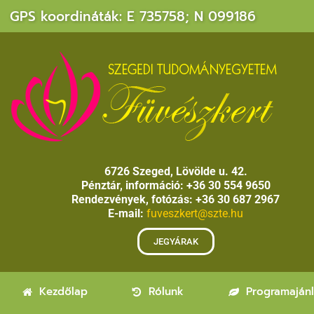
GPS koordináták: E 735758; N 099186
6726 Szeged, Lövölde u. 42.
Pénztár, információ: +36 30 554 9650
Rendezvények, fotózás: +36 30 687 2967
E-mail:
fuveszkert@szte.hu
JEGYÁRAK
Kezdőlap
Rólunk
Programaján