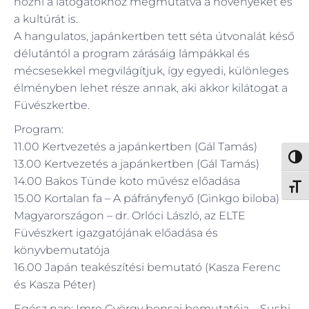
hozni a látogatókhoz megmutatva a növényeket és
a kultúrát is.
A hangulatos, japánkertben tett séta útvonalát késő
délutántól a program zárásáig lámpákkal és
mécsesekkel megvilágítjuk, így egyedi, különleges
élményben lehet része annak, aki akkor kilátogat a
Füvészkertbe.
Program:
11.00 Kertvezetés a japánkertben (Gál Tamás)
Nagy 
13.00 Kertvezetés a japánkertben (Gál Tamás)
14.00 Bakos Tünde koto művész előadása
Betűm
15.00 Kortalan fa – A páfrányfenyő (Ginkgo biloba)
Magyarországon – dr. Orlóci László, az ELTE
Füvészkert igazgatójának előadása és
könyvbemutatója
16.00 Japán teakészítési bemutató (Kasza Ferenc
és Kasza Péter)
Egész nap: Imre György bonsai bemutatója – Sushi