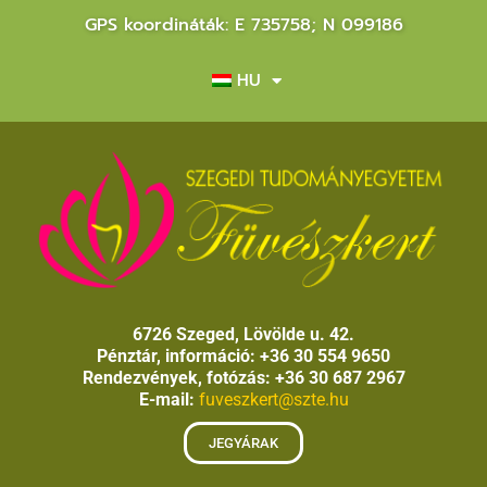
GPS koordináták: E 735758; N 099186
HU
6726 Szeged, Lövölde u. 42.
Pénztár, információ: +36 30 554 9650
Rendezvények, fotózás: +36 30 687 2967
E-mail:
fuveszkert@szte.hu
JEGYÁRAK