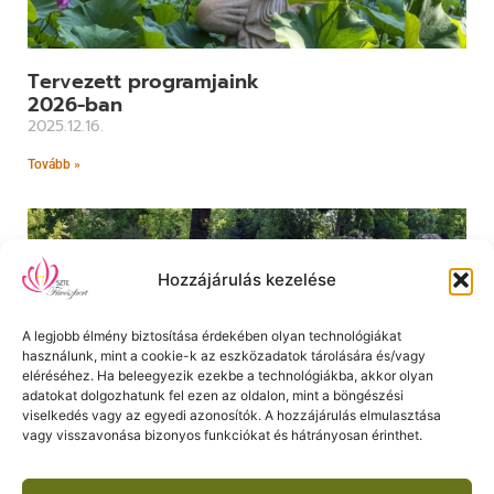
Tervezett programjaink
2026-ban
2025.12.16.
Tovább »
Hozzájárulás kezelése
A legjobb élmény biztosítása érdekében olyan technológiákat
használunk, mint a cookie-k az eszközadatok tárolására és/vagy
eléréséhez. Ha beleegyezik ezekbe a technológiákba, akkor olyan
adatokat dolgozhatunk fel ezen az oldalon, mint a böngészési
viselkedés vagy az egyedi azonosítók. A hozzájárulás elmulasztása
vagy visszavonása bizonyos funkciókat és hátrányosan érinthet.
Fogadjon örökbe egy növényt
2022.02.22.