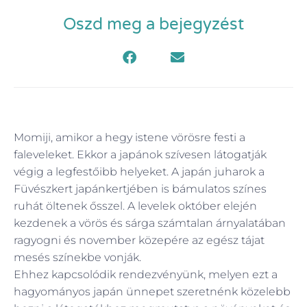
Oszd meg a bejegyzést
Momiji, amikor a hegy istene vörösre festi a
faleveleket. Ekkor a japánok szívesen látogatják
végig a legfestőibb helyeket. A japán juharok a
Füvészkert japánkertjében is bámulatos színes
ruhát öltenek ősszel. A levelek október elején
kezdenek a vörös és sárga számtalan árnyalatában
ragyogni és november közepére az egész tájat
mesés színekbe vonják.
Ehhez kapcsolódik rendezvényünk, melyen ezt a
hagyományos japán ünnepet szeretnénk közelebb