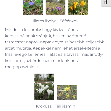
Betűm
Illatos ibolya | Sáfrányok
Mindez a felsorolást egy kis ízelítőnek,
kedvcsinálónak szánjuk, hiszen az ébredő
természet napról-napra egyre színesebb, teljesebb
arcát mutatja. Képekkel nem lehet érzékeltetni a
friss levegő kellemes illatát és a tavaszi madárfütty-
koncertet, azt érdemes mindenkinek
megtapasztalnia!
Krókusz | Téli jázmin