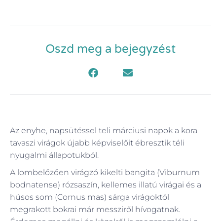
Oszd meg a bejegyzést
Az enyhe, napsütéssel teli márciusi napok a kora
tavaszi virágok újabb képviselőit ébresztik téli
nyugalmi állapotukból.
A lombelőzően virágzó kikelti bangita (Viburnum
bodnatense) rózsaszín, kellemes illatú virágai és a
húsos som (Cornus mas) sárga virágoktól
megrakott bokrai már messziről hívogatnak.