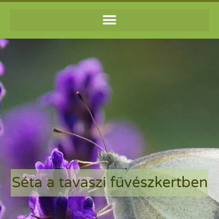
Séta a tavaszi füvészkertben