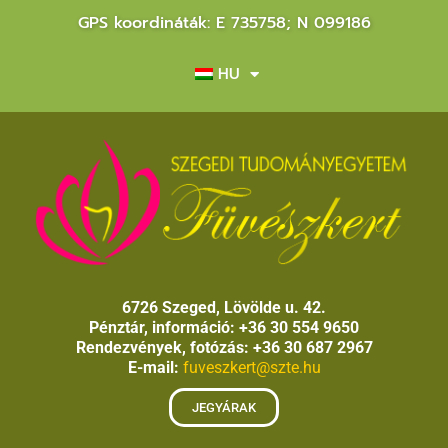
GPS koordináták: E 735758; N 099186
HU
6726 Szeged, Lövölde u. 42.
Pénztár, információ: +36 30 554 9650
Rendezvények, fotózás: +36 30 687 2967
E-mail:
fuveszkert@szte.hu
JEGYÁRAK