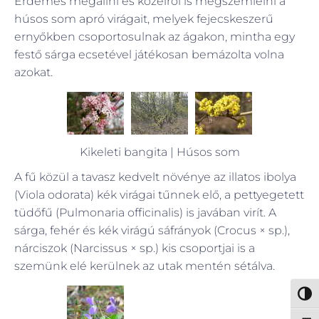
Érdemes megállni és közelről is megszemlélni a
húsos som apró virágait, melyek fejecskeszerű
ernyőkben csoportosulnak az ágakon, mintha egy
festő sárga ecsetével játékosan bemázolta volna
azokat.
Kikeleti bangita | Húsos som
A fű közül a tavasz kedvelt növénye az illatos ibolya
(Viola odorata) kék virágai tűnnek elő, a pettyegetett
tüdőfű (Pulmonaria officinalis) is javában virít. A
sárga, fehér és kék virágú sáfrányok (Crocus × sp.),
nárciszok (Narcissus × sp.) kis csoportjai is a
szemünk elé kerülnek az utak mentén sétálva.
Nagy 