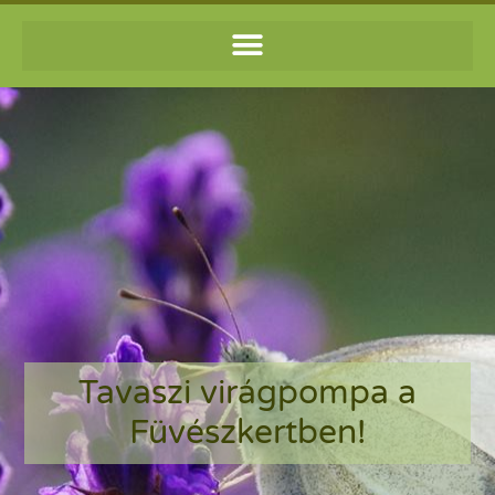
Tavaszi virágpompa a
Füvészkertben!