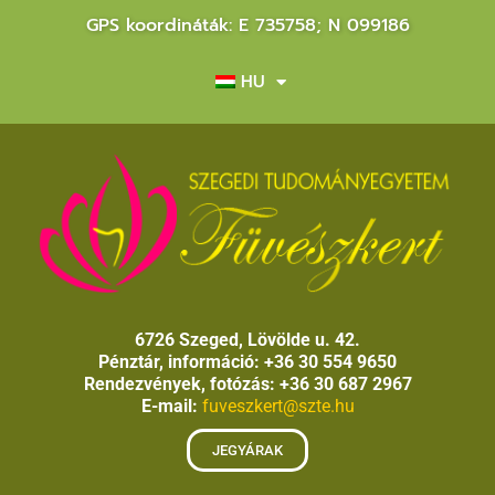
GPS koordináták: E 735758; N 099186
HU
6726 Szeged, Lövölde u. 42.
Pénztár, információ: +36 30 554 9650
Rendezvények, fotózás: +36 30 687 2967
E-mail:
fuveszkert@szte.hu
JEGYÁRAK