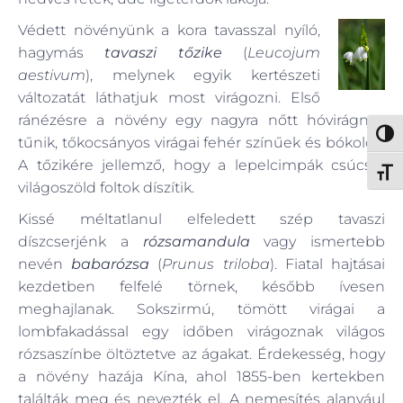
Védett növényünk a kora tavasszal nyíló,
hagymás
tavaszi tőzike
(
Leucojum
aestivum
), melynek egyik kertészeti
változatát láthatjuk most virágozni. Első
ránézésre a növény egy nagyra nőtt hóvirágnak
Nagy 
tűnik, tőkocsányos virágai fehér színűek és bókolók.
A tőzikére jellemző, hogy a lepelcimpák csúcsát
Betűm
világoszöld foltok díszítik.
Kissé méltatlanul elfeledett szép tavaszi
díszcserjénk a
rózsamandula
vagy ismertebb
nevén
babarózsa
(
Prunus triloba
). Fiatal hajtásai
kezdetben felfelé törnek, később ívesen
meghajlanak. Sokszirmú, tömött virágai a
lombfakadással egy időben virágoznak világos
rózsaszínbe öltöztetve az ágakat. Érdekesség, hogy
a növény hazája Kína, ahol 1855-ben kertekben
találták meg és nevezték el. A nemesítés alanyául