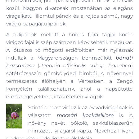
erős szárukkal, pompás virágokkal tűnnek ki társaik
közül. Nagyon divatosak mostanában az elegáns
virágalkatú liliomtulipánok és a rojtos szirmú, nagy
virágú papagájtulipánok.
A tulipánok mellett a honos flóra tagjai korán
virágzó fajai is szép számban képviseltetik magukat.
A lótuszos tó mögötti erdőfoltban már nyílásnak
indultak a Magyarországon bennszülött
bánáti
bazsarózsa
(
Paeonia officinalis subsp. banatica
)
sötétrózsaszín gömbölyded bimbói. A növénnyel
természetes élőhelyén a Vértesben, a Zengő
környékén találkozhatunk, ahol a napsütötte
erdőszegélyekben, irtásréteken virágzik.
Szintén most virágzik az év vadvirágának is
választott
mocsári kockásliliom
is. A
növény nevét bókoló, sakktáblaszerűn
mintázott virágáról kapta. Nevéhez híven,
nedves rétek, üde ligeterdők lakója.