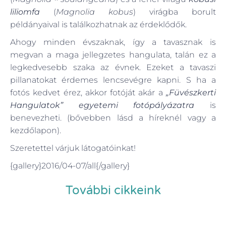
liliomfa
(
Magnolia kobus
) virágba borult
példányaival is találkozhatnak az érdeklődők.
Ahogy minden évszaknak, így a tavasznak is
megvan a maga jellegzetes hangulata, talán ez a
legkedvesebb szaka az évnek. Ezeket a tavaszi
pillanatokat érdemes lencsevégre kapni. S ha a
fotós kedvet érez, akkor fotóját akár a
„Füvészkerti
Hangulatok” egyetemi fotópályázatra
is
benevezheti. (bővebben lásd a híreknél vagy a
kezdőlapon).
Szeretettel várjuk látogatóinkat!
{gallery}2016/04-07/all{/gallery}
További cikkeink