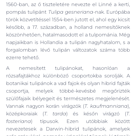
1560-ban, az ő tiszteletére nevezte el Linné a kerti,
pompás tulipánt
Tulipa gesneriana
-nak. Európába
török közvetítéssel 1554-ben jutott el, ahol egy kicsit
később, a 17. században, a holland nemesítőknek
köszönhetően, hatalmasodott el a tulpománia. Még
napjaikban is Hollandia a tulipán nagyhatalom, s a
forgalomban lévő tulipán változatok száma több
ezerre tehető.
A nemesített tulipánokat, hasonlóan a
rózsafajtákhoz különböző csoportokba sorolják. A
botanikai tulipánok a vad fajok és olyan hibrid fajták
csoportja, melyek többé-kevésbé megőrizték
szülőfajaik bélyegeit és természetes megjelenését.
Vannak nagyon korán virágzók (
T. kaufmanniana
),
középkoraiak (
T. tarda
) és későn virágzó (
T.
fosteriana
) típusok. Ezen utóbbiak között
nevezetesek a Darwin-hibrid tulipánok, amelyek