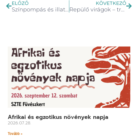
ELŐZŐ
KÖVETKEZŐ
Színpompás és illatozó rózsakert
Repülő virágok – trópusi lepkekert az SZTE Füvészkertben
Afrikai és egzotikus növények napja
2026.07.28.
Tovább »