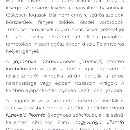
ilyenkor tavasszal mézédes illattal tölti meg a
levegőt. A növény levelei a magyalhoz hasonlóak,
tüskésen fogasak, bár nem annyira szúrós szélűek,
bőrszerűek, fényes zöldek, ősszel vörösödők.
Termése hamvaskék bogyó. A városi környezetet jól
toleráló növényt előszeretettel ültetik parkokba,
temetőkbe, hiszen egész évben díszít. Félárnyékos
helyet igényel.
A
japánbirs
(
Chaenomeles japonica
) szintén
lombelőzően virágzik, a bokor ágait egészen a
talajfelszínéről kiindulva sűrűn borítják a piros,
narancssárga vagy éppen rózsaszín virágok. A
kertben a japánkert környékén díszít néhány bokra.
A magnóliák, vagy ismertebb néven a liliomfák is
csúcsvirágzásban vannak. Közülük a hófehér virágú
fűzlevelű liliomfa
(
Magnolia salicifolia
), a lila színű,
kellemes citromos illatú
nagyvirágú liliomfa
(
Magnolia × soulangeana
) és a fehér virágú
kóbusi