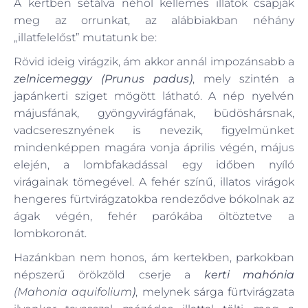
A kertben sétálva néhol kellemes illatok csapják
meg az orrunkat, az alábbiakban néhány
„illatfelelőst” mutatunk be:
Rövid ideig virágzik, ám akkor annál impozánsabb a
zelnicemeggy (Prunus padus)
, mely szintén a
japánkerti sziget mögött látható. A nép nyelvén
májusfának, gyöngyvirágfának, büdöshársnak,
vadcseresznyének is nevezik, figyelmünket
mindenképpen magára vonja április végén, május
elején, a lombfakadással egy időben nyíló
virágainak tömegével. A fehér színű, illatos virágok
hengeres fürtvirágzatokba rendeződve bókolnak az
ágak végén, fehér parókába öltöztetve a
lombkoronát.
Hazánkban nem honos, ám kertekben, parkokban
népszerű örökzöld cserje a
kerti mahónia
(Mahonia aquifolium
)
, melynek sárga fürtvirágzata