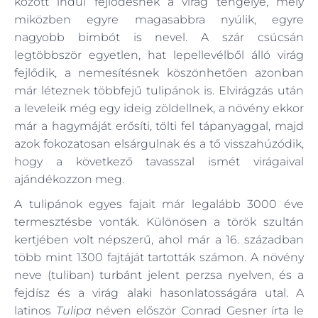
között indul fejlődésnek a virág tengelye, mely
miközben egyre magasabbra nyúlik, egyre
nagyobb bimbót is nevel. A szár csúcsán
legtöbbször egyetlen, hat lepellevélből álló virág
fejlődik, a nemesítésnek köszönhetően azonban
már léteznek többfejű tulipánok is. Elvirágzás után
a leveleik még egy ideig zöldellnek, a növény ekkor
már a hagymáját erősíti, tölti fel tápanyaggal, majd
azok fokozatosan elsárgulnak és a tő visszahúzódik,
hogy a következő tavasszal ismét virágaival
ajándékozzon meg.
A tulipánok egyes fajait már legalább 3000 éve
termesztésbe vonták. Különösen a török szultán
kertjében volt népszerű, ahol már a 16. században
több mint 1300 fajtáját tartották számon. A növény
neve (tuliban) turbánt jelent perzsa nyelven, és a
fejdísz és a virág alaki hasonlatosságára utal. A
latinos
Tulipa
néven először Conrad Gesner írta le