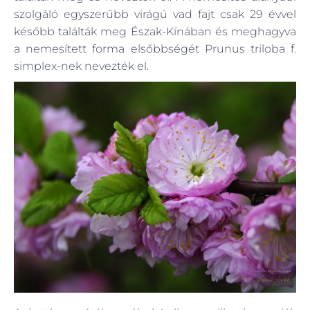
szolgáló egyszerűbb virágú vad fajt csak 29 évvel
később találták meg Észak-Kínában és meghagyva
a nemesített forma elsőbbségét Prunus triloba f.
simplex-nek nevezték el.